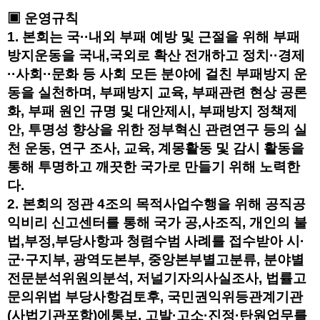
▣ 운영규칙
1. 본회는 국··내외 부패 예방 및 근절을 위해 부패
방지운동을 국내,국외로 확산 전개하고 정치··경제
··사회··문화 등 사회 모든 분야에 걸친 부패방지 운
동을 실천하며, 부패방지 교육, 부패관련 현상 공론
화, 부패 원인 규명 및 대안제시, 부패방지 정책제
안, 투명성 향상을 위한 정부혁신 관련연구 등의 실
천 운동, 연구 조사, 교육, 계몽활동 및 감시 활동을
통해 투명하고 깨끗한 국가로 만들기 위해 노력한
다.
2. 본회의 정관 4조의 목적사업수행을 위해 공직공
익비리 신고센터를 통해 국가 공,사조직, 개인의 불
법,부정,부당사항과 청렴수범 사례를 접수받아 시·
군·구지부, 광역도본부, 중앙본부별고분류, 분야별
전문분석위원의분석, 저널기자의사실조사, 법률고
문의위법 부당사항검토후, 국민권익위등관계기관
(사법기관포함)에통보, 고발·고소·진정·탄원업무를