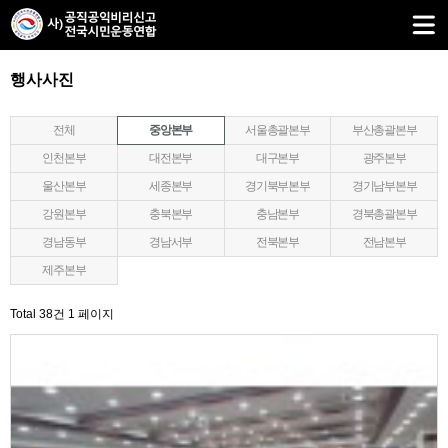
행사사진
전체
중앙본부
서울총괄본부
부산총괄본부
인천본부
대전본부
대구본부
광주본부
울산본부
세종본부
경기북부본부
경기남부본부
강원본부
충북본부
충남본부
경북총괄본부
경남동부
경남서부
전북본부
전남본부
제주본부
Total 38건
1 페이지