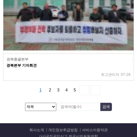
경북총괄본부
경북본부 기자회견
최고관리자
07-28
1
2
3
4
5
회사소개
개인정보취급방침
서비스이용약관
(사)공직공익신고 전국시민운동연합