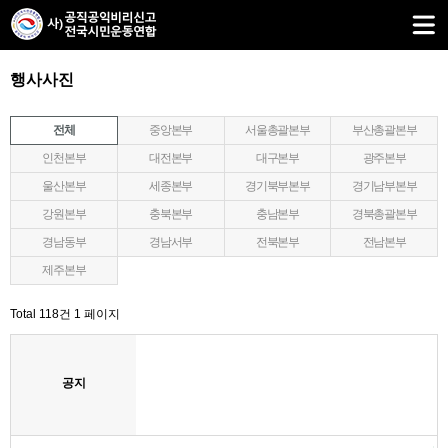
행사사진
전체
중앙본부
서울총괄본부
부산총괄본부
인천본부
대전본부
대구본부
광주본부
울산본부
세종본부
경기북부본부
경기남부본부
강원본부
충북본부
충남본부
경북총괄본부
경남동부
경남서부
전북본부
전남본부
제주본부
Total 118건
1 페이지
공지