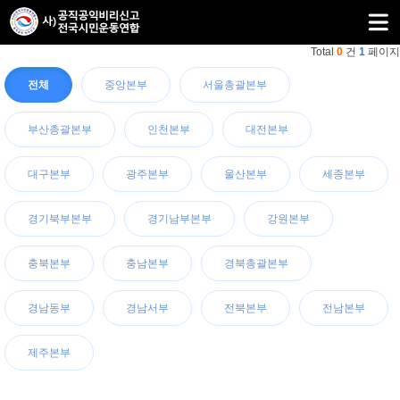
Total
0
건
1
페이지
전체
중앙본부
서울총괄본부
부산총괄본부
인천본부
대전본부
대구본부
광주본부
울산본부
세종본부
경기북부본부
경기남부본부
강원본부
충북본부
충남본부
경북총괄본부
경남동부
경남서부
전북본부
전남본부
제주본부