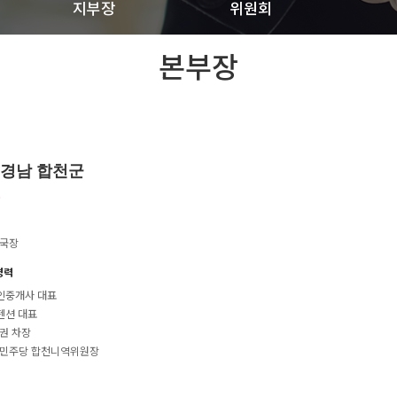
지부장
위원회
본부장
 경남 합천군
부
무국장
경력
공인중개사 대표
펜션 대표
증권 차장
어 민주당 합천니역위원장