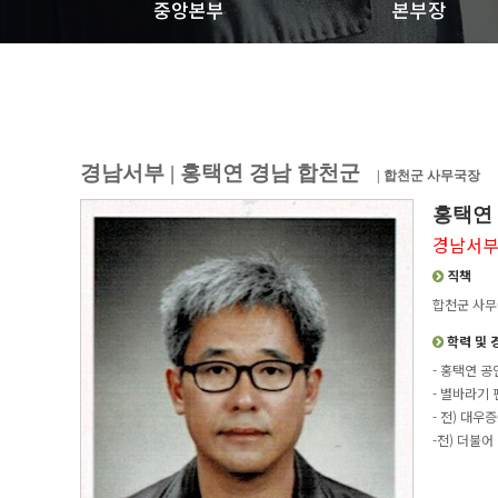
중앙본부
본부장
경남서부 | 홍택연 경남 합천군
| 합천군 사무국장
홍택연
경남서
직책
합천군 사
학력 및 
- 홍택연 
- 별바라기 
- 전) 대우
-전) 더불