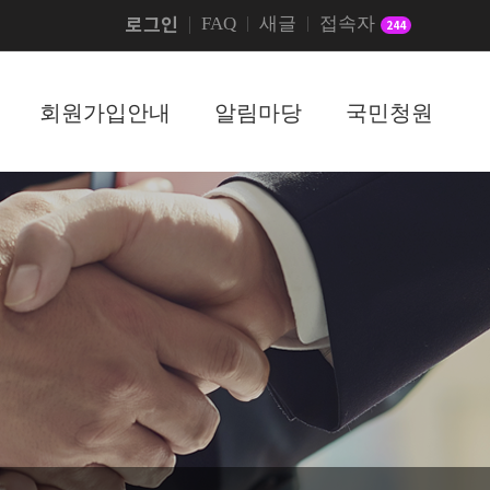
로그인
FAQ
새글
접속자
244
회원가입안내
알림마당
국민청원