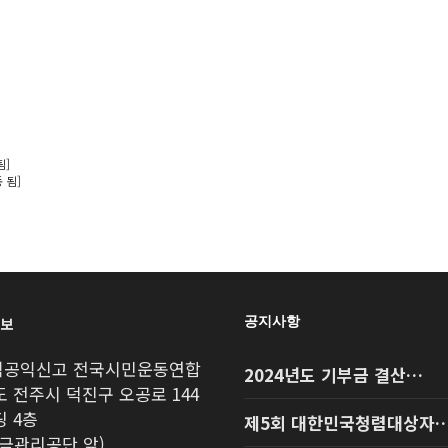
됨]
 됨]
정보
공지사항
공직공익신고 전국시민운동연합
2024년도 기부금 결산…
 전주시 덕진구 오공로 144
 4층
제5회 대한민국청렴대상자
금관리공단 앞)