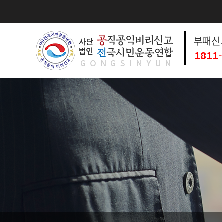
부패신
1811