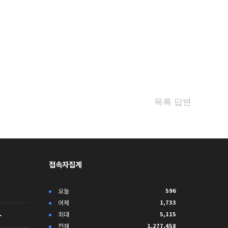
목록
답변
접속자집계
오늘
596
어제
1,733
…
최대
5,115
전체
1,277,458