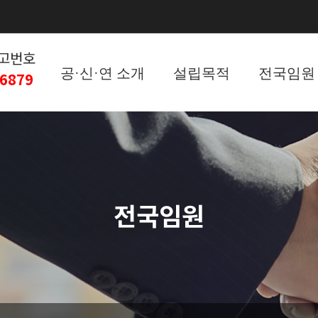
고번호
공·신·연 소개
설립목적
전국임원
-6879
전국임원