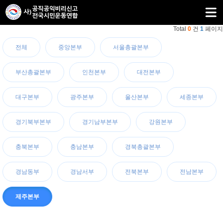
Total
0
건
1
페이지
전체
중앙본부
서울총괄본부
부산총괄본부
인천본부
대전본부
대구본부
광주본부
울산본부
세종본부
경기북부본부
경기남부본부
강원본부
충북본부
충남본부
경북총괄본부
경남동부
경남서부
전북본부
전남본부
제주본부