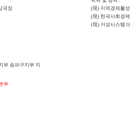
학력 및 경력 :
영상국장
(現) 지역경제활
(現) 한국사회경
(現) 거성시스템 
2024…
[이 게시물은 최고
지부 송파구지부 지
본부