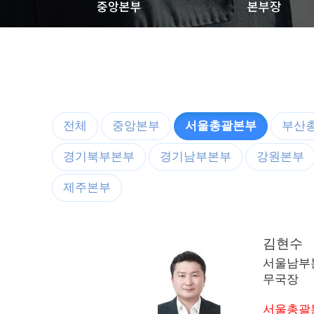
중앙본부
본부장
전체
중앙본부
서울총괄본부
부산
경기북부본부
경기남부본부
강원본부
제주본부
김현수
서울남부
무국장
서울총괄