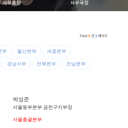
사무총장
사무국장
Total
5
건
1
페이지
본부
울산본부
세종본부
경남서부
전북본부
전남본부
박성준
서울동부본부 금천구지부장
서울총괄본부