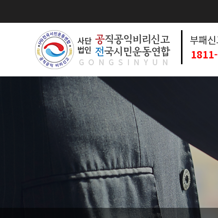
부패신
1811