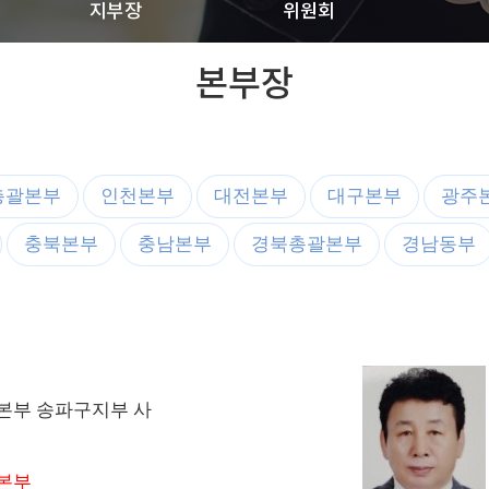
지부장
위원회
본부장
총괄본부
인천본부
대전본부
대구본부
광주
충북본부
충남본부
경북총괄본부
경남동부
본부 송파구지부 사
본부