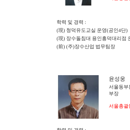
학력 및 경력 :
(現) 청덕유도교실 운영(공인4단)

(現) 장수돌침대 용인흥덕대리점 운
(前) (주)장수산업 법무팀장
[이 게시물은 최고관리자님에 의해 
윤성웅
서울동부
부장
서울총괄