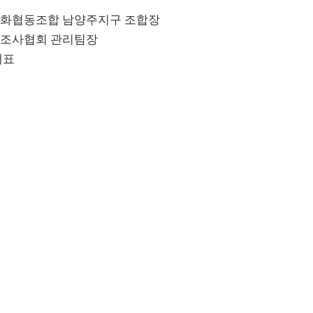
성화협동조합 남양주지구 조합장

제조사협회 관리팀장

대표
관리자님에 의해 2024…