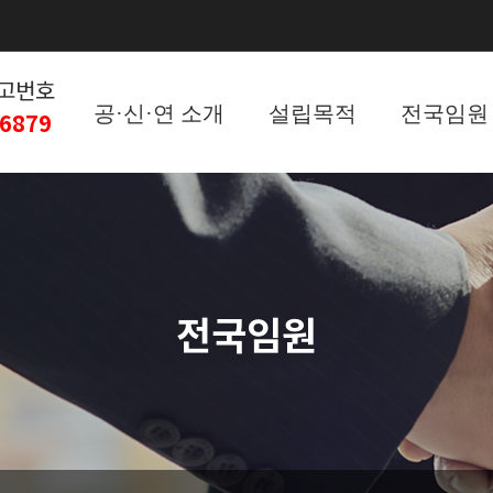
고번호
공·신·연 소개
설립목적
전국임원
-6879
전국임원