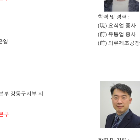
학력 및 경력 :
(現) 요식업 종사

(前) 유통업 종사

영

(前) 의류제조공장
[이 게시물은 최고
2021…
본부 강동구지부 지
본부