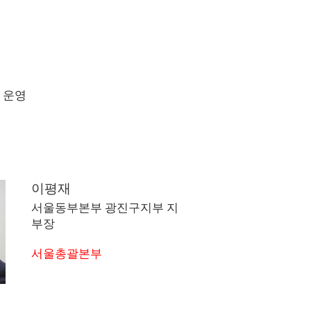
 운영
관리자님에 의해 2024…
이평재
서울동부본부 광진구지부 지
부장
서울총괄본부