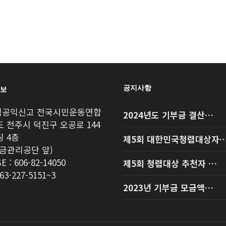
2024…
정보
공지사항
공직공익신고 전국시민운동연합
2024년도 기부금 결산…
 전주시 덕진구 오공로 144
 4층
제5회 대한민국청렴대상자
금관리공단 앞)
E : 606-82-14050
제5회 청렴대상 추천자 …
063-227-5151~3
2023년 기부금 모금액…