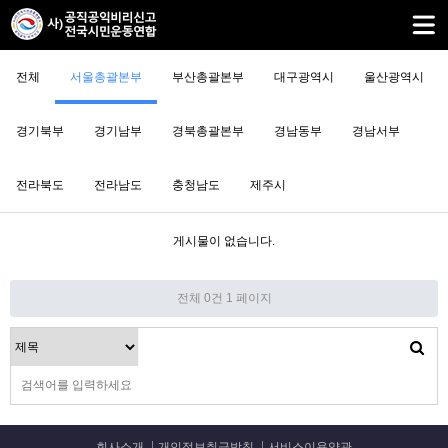
전체
서울총괄본부
부산총괄본부
대구광역시
울산광역시
경기북부
경기남부
경북총괄본부
경남동부
경남서부
전라북도
전라남도
충청남도
제주시
게시물이 없습니다.
전체 0건
1 페이지
회사소개
개인정보취급방침
서비스이용약관