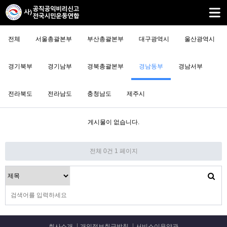
전체
서울총괄본부
부산총괄본부
대구광역시
울산광역시
경기북부
경기남부
경북총괄본부
경남동부
경남서부
전라북도
전라남도
충청남도
제주시
게시물이 없습니다.
전체 0건
1 페이지
회사소개
개인정보취급방침
서비스이용약관