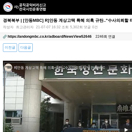
경북북부 | [안동MBC] R]안동 계상고택 특혜 의혹 규탄.."수사의뢰할 
작성자
최고관리자
21-07-07 16:32
조회
5,302회
댓글
0건
https://andongmbc.co.kr/adboard/NewsView52646
2246회 연결
이전글
다음글
본문