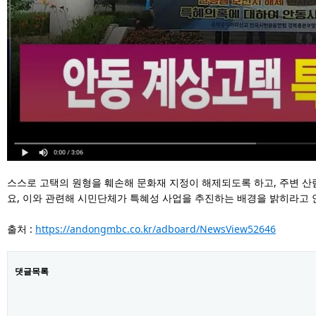
스스로 고택의 원형을 훼손해 문화재 지정이
해제되도록 하고,
주변 산
요,
이와 관련해 시민단체가
특혜성 사업을 추진하는 배경을 밝히라고
출처 :
https://andongmbc.co.kr/adboard/NewsView52646
댓글목록