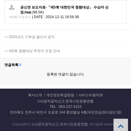
공신연 보도자료-「제5회 대한민국 청렴대상」 수상자 선
정.hwp
(96.5K)
|
DATE : 2024-12-11 18:56:38
454회 다운로드
2024년도 기부금 결산서 공지
제5회 청렴대상 추천자 모집 안내
댓글목록
0
등록된 댓글이 없습니다.
회사소개
개인정보취급방침
서비스이용약관
(사)공직공익신고 전국시민운동연합
TEL : 063-227-5153
전라북도 전주시 덕진구 오공로 144 중앙빌딩 4층(국민연금관리공단 앞)
Copyright ©
(사)공직공익신고 전국시민운동연합.
All rights reserved.