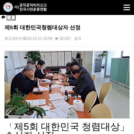
제5회 대한민국청렴대상자 선정
최고관리자
24-12-11 18:56
19,187
0
본문
「
제
5
회 대한민국 청렴대상
」