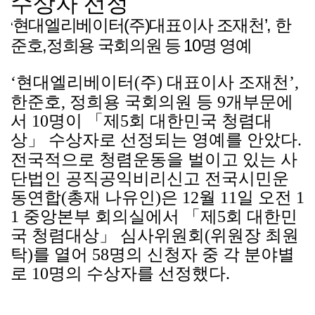
수상자 선정
(
)
’,
현대엘리베이터
주
대표이사 조재천
한
‘
,
10
준호
정희용 국회의원 등
명 영예
‘
현대엘리베이터
(
주
)
대표이사 조재천
’,
한준호
,
정희용 국회의원 등
9
개부문에
서
10
명이
「
제
5
회 대한민국 청렴대
상
」
수상자로 선정되는 영예를 안았다
.
전국적으로 청렴운동을 벌이고 있는 사
단법인 공직공익비리신고 전국시민운
동연합
(
총재 나유인
)
은
12
월
11
일 오전
1
1
중앙본부 회의실에서
「
제
5
회 대한민
국 청렴대상
」
심사위원회
(
위원장 최원
탁
)
를 열어
58
명의 신청자 중 각 분야별
로
10
명의 수상자를 선정했다
.