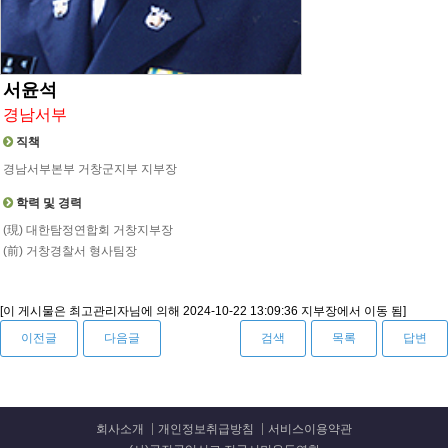
서윤석
경남서부
직책
경남서부본부 거창군지부 지부장
학력 및 경력
(現) 대한탐정연합회 거창지부장
(前) 거창경찰서 형사팀장
[이 게시물은 최고관리자님에 의해 2024-10-22 13:09:36 지부장에서 이동 됨]
이전글
다음글
검색
목록
답변
회사소개
개인정보취급방침
서비스이용약관